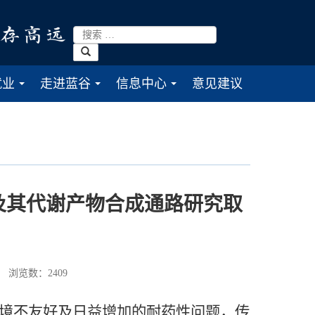
就业
走进蓝谷
信息中心
意见建议
...
...
...
及其代谢产物合成通路研究取
浏览数：
2409
境不友好及日益增加的耐药性问题，传