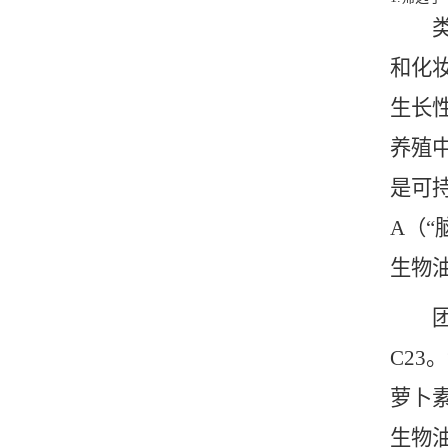
类胡
和化
生长
养殖
是可
A（“
生物
团队首
C2
萝卜素
生物油