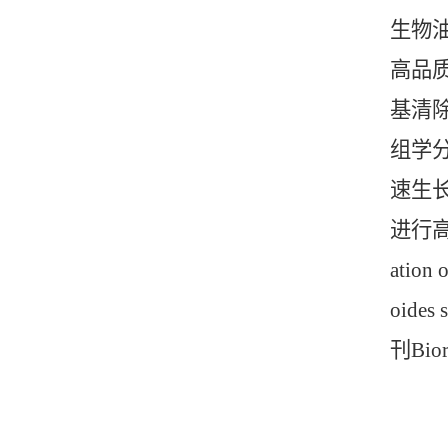
生物油
高品
基清除
组学分
速生长
进行高
ation 
oides 
刊Bior