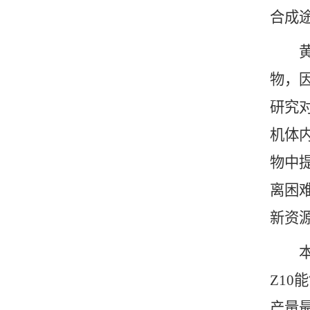
合成
黄酮类
物，
研究
机体
物中
离困
新资
本研究
Z10
产量