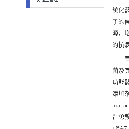
实验室管理
统化
子的
源，
的抗
青岛
菌及
功能
添加剂的
ural
晋勇
1.筛选