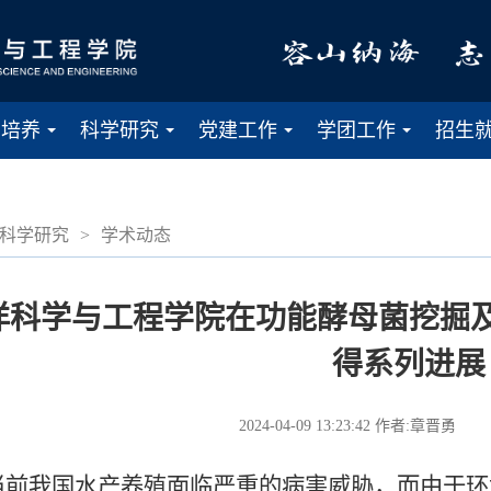
才培养
科学研究
党建工作
学团工作
招生
...
...
...
...
科学研究
>
学术动态
洋科学与工程学院在功能酵母菌挖掘
得系列进展
2024-04-09 13:23:42
作者:章晋勇
我国水产养殖面临严重的病害威胁，而由于环