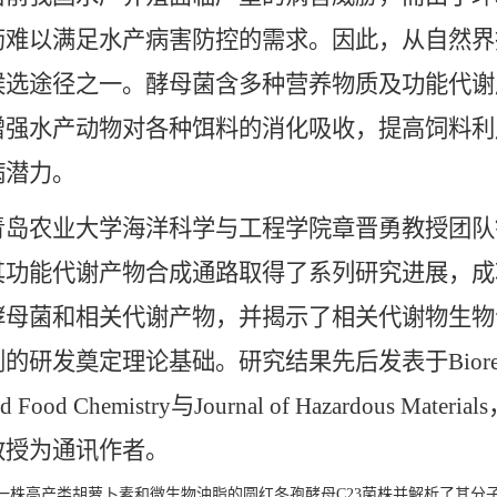
药难以满足水产病害防控的需求。因此，从自然界
候选途径之一。酵母菌含多种营养物质及功能代谢
增强水产动物对各种饵料的消化吸收，提高饲料利
病潜力。
农业大学海洋科学与工程学院章晋勇教授团队
其功能代谢产物合成通路取得了系列研究进展，成
酵母菌和相关代谢产物，并揭示了相关代谢物生物
研发奠定理论基础。研究结果先后发表于Bioresource Tech
 and Food Chemistry与Journal of Hazardo
教授为通讯作者。
了一株高产类胡萝卜素和微生物油脂的圆红冬孢酵母C23菌株并解析了其分