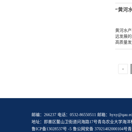
“黄河
黄河水产
远发展的
高质量发
«
邮编：266237 电话：0532-86550511 邮箱：hyxy@qau.ed
地址：即墨区鳌山卫街道问海路17号青岛农业大学海洋
鲁ICP备13028537号 -5
鲁公网安备 37021402000104号
青