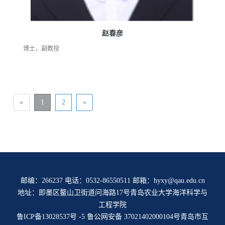
赵春彦
博士，副教授
«
1
2
»
邮编：266237 电话：0532-86550511 邮箱：hyxy@qau.edu.cn
地址：即墨区鳌山卫街道问海路17号青岛农业大学海洋科学与
工程学院
鲁ICP备13028537号 -5
鲁公网安备 37021402000104号
青岛市互