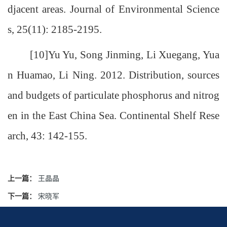
djacent areas. Journal of Environmental Science
s, 25(11): 2185-2195.
[10]Yu Yu, Song Jinming, Li Xuegang, Yua
n Huamao, Li Ning. 2012. Distribution, sources
and budgets of particulate phosphorus and nitrog
en in the East China Sea. Continental Shelf Rese
arch, 43: 142-155.
上一篇：
王晶晶
下一篇：
宋晓军