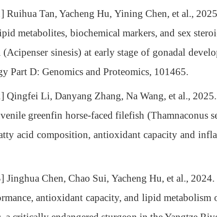
ihua Tan, Yacheng Hu, Yining Chen, et al., 2025. 
 lipid metabolites, biochemical markers, and sex stero
 (Acipenser sinesis) at early stage of gonadal dev
gy Part D: Genomics and Proteomics, 101465.
ngfei Li, Danyang Zhang, Na Wang, et al., 2025. Re
juvenile greenfin horse-faced filefish (Thamnaconus s
fatty acid composition, antioxidant capacity and inf
nghua Chen, Chao Sui, Yacheng Hu, et al., 2024. E
ormance, antioxidant capacity, and lipid metabolism 