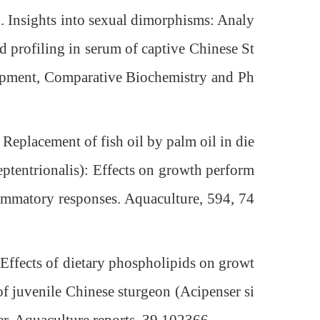
Insights into sexual dimorphisms: Analy
id profiling in serum of captive Chinese St
elopment, Comparative Biochemistry and Ph
placement of fish oil by palm oil in die
eptentrionalis): Effects on growth perform
lammatory responses. Aquaculture, 594, 74
ffects of dietary phospholipids on growt
of juvenile Chinese sturgeon (Acipenser si