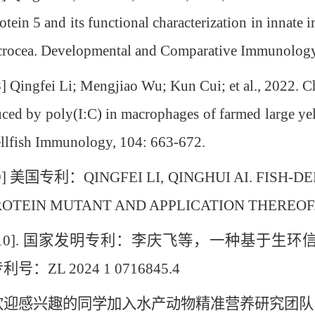
rotein 5 and its functional characterization in innat
crocea. Developmental and Comparative Immunology
ngfei Li; Mengjiao Wu; Kun Cui; et al., 2022. Cha
uced by poly(I:C) in macrophages of farmed large yel
llfish Immunology, 104: 663-672.
美国专利：QINGFEI LI, QINGHUI AI. FISH-DE
OTEIN MUTANT AND APPLICATION THEREOF. US
0]. 国家发明专利：李庆飞等，一种基于生环
号：ZL 2024 1 0716845.4
感兴趣的同学加入水产动物精准营养研究团队