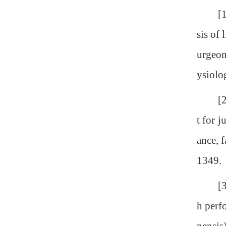
[1] Ru
sis of
urgeon
ysiolo
[2] Qi
t for 
ance, 
1349.
[3] Ji
h perf