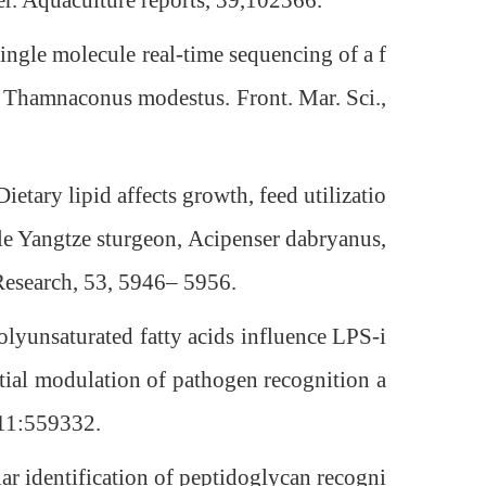
ver. Aquaculture reports, 39,102366.
gle molecule real-time sequencing of a f
sh Thamnaconus modestus. Front. Mar. Sci.,
ary lipid affects growth, feed utilizatio
ile Yangtze sturgeon, Acipenser dabryanus,
Research, 53, 5946– 5956.
yunsaturated fatty acids influence LPS-i
tial modulation of pathogen recognition a
11:559332.
 identification of peptidoglycan recogni