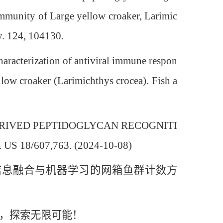
e immunity of Large yellow croaker, Larimic
. 124, 104130.
racterization of antiviral immune respon
low croaker (Larimichthys crocea). Fish a
RIVED PEPTIDOGLYCAN RECOGNITI
 18/607,763. (2024-10-08)
信息融合与机器学习的网箱鱼群计数方
，探索无限可能！