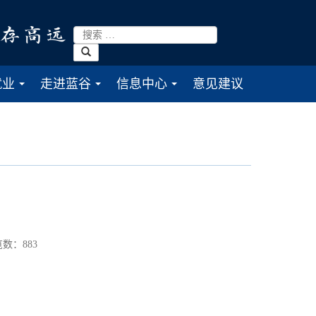
就业
走进蓝谷
信息中心
意见建议
...
...
...
数：
883