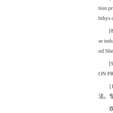
tion p
hthys 
[8] Qi
se ind
nd She
[9] 
ON PR
[1
法。专利
欢迎