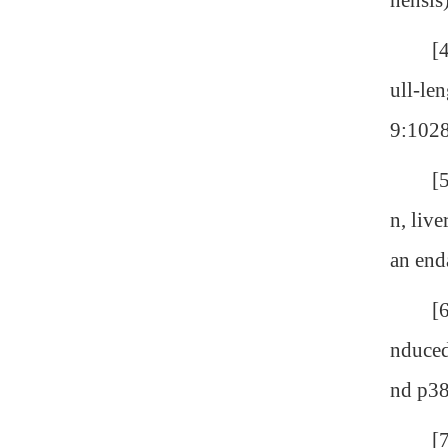
nensis
[4] Li
ull-le
9:102
[5] Qi
n, liv
an end
[6] Qi
nduced
nd p38
[7] Qi