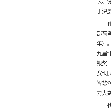
长、
于深
作为
部高
年）
九届
银奖
赛“旺
智慧
力大赛