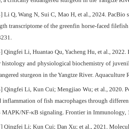
), a critically endangered sturgeon in the Yangtze Ri
 Q, Wang N, Sui C, Mao H, et al., 2024. PacBio sin
ngth transcriptome of the greenfin horse-faced filefi
8231.
ngfei Li, Huantao Qu, Yacheng Hu, et al., 2022. Diet
er histology and physiological biochemistry of juven
angered sturgeon in the Yangtze River. Aquaculture 
ngfei Li, Kun Cui; Mengjiao Wu; et al., 2020. Pol
 inflammation of fish macrophages through differen
 MAPK/NF-κB signaling. Frontier in Immunology, 
ngfei Li; Kun Cui; Dan Xu; et al., 2021. Molecular