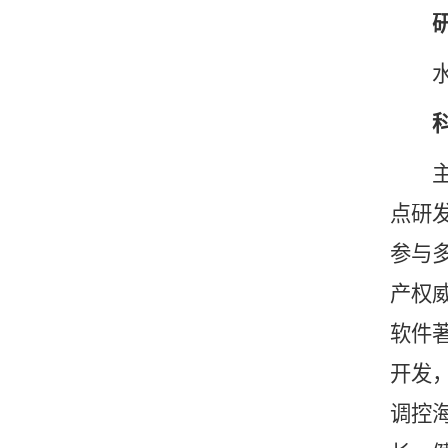
水生
主持
点研
参与多
产权
软件
开发
调控