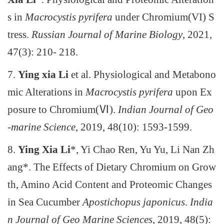
s in
Macrocystis pyrifera
under Chromium(VI) S
tress.
Russian Journal of Marine Biology
, 2021
,
47(3): 210- 218.
7.
Ying xia Li
et al. Physiological and Metabono
mic Alterations in
Macrocystis pyrifera
upon Ex
posure to Chromium(Ⅵ).
Indian Journal of Geo
-marine Science
, 2019, 48(10): 1593-1599.
8.
Ying Xia Li
*, Yi Chao Ren, Yu Yu, Li Nan Zh
ang*. The Effects of Dietary Chromium on Grow
th, Amino Acid Content and Proteomic Changes
in Sea Cucumber
Apostichopus japonicus
.
India
n Journal of Geo Marine Sciences
, 2019, 48(5):