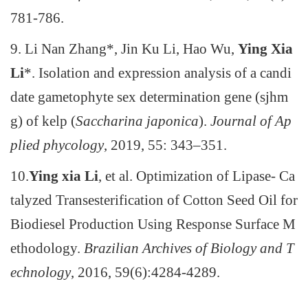
781-786.
9. Li Nan Zhang*, Jin Ku Li, Hao Wu,
Ying Xia
Li
*. Isolation and expression analysis of a candi
date gametophyte sex determination gene (sjhm
g) of kelp (
Saccharina japonica
).
Journal of Ap
plied phycology
, 2019, 55: 343–351.
10.
Ying xia Li
, et al. Optimization of Lipase- Ca
talyzed Transesterification of Cotton Seed Oil for
Biodiesel Production Using Response Surface M
ethodology.
Brazilian Archives of Biology and T
echnology
, 2016, 59(6):4284-4289.