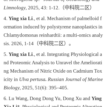
Limnology
, 2025, 43: 1-12.（中科院二区）
4.
Ying xia Li
., et al. Mechanism of palmelloid f
ormation induced by polystyrene nanoplastics in
Chlamydomonas reinhardtii: a multi-omics analy
sis. 2026, 1-14（中科院二区）。
5.
Ying xia Li
., et al. Integrating Physiological a
nd Proteomic Analysis to Unravel the Ameliorati
ng Mechanism of Nitric Oxide on Cadmium Tox
icity in
Ulva pertusa
.
Russian Journal of Marine
Biology
, 2025, 51(6):
395–405.
6. Lu Wang, Dong Dong Yu, Dong Xu and
Ying
Xia Li
*. Physiological and Proteomic Alteration