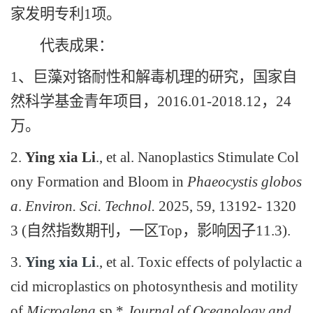
家发明专利1项。
代表成果：
1、巨藻对铬耐性和解毒机理的研究，国家自
然科学基金青年项目，2016.01-2018.12，24
万。
2.
Ying xia Li
., et al. Nanoplastics Stimulate Col
ony Formation and Bloom in
Phaeocystis globos
a
.
Environ. Sci. Technol.
2025, 59, 13192- 1320
3 (自然指数期刊，一区Top，影响因子11.3).
3.
Ying xia Li
., et al.
Toxic effects of polylactic a
cid microplastics on photosynthesis and motility
of
Microglena
sp.*
Journal of Oceanology and