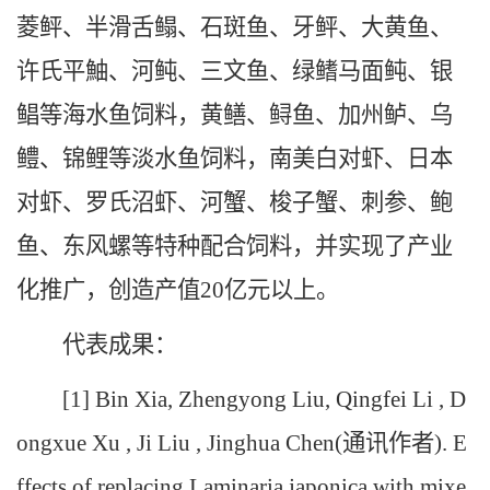
菱鲆、半滑舌鳎、石斑鱼、牙鲆、大黄鱼、
许氏平鮋、河鲀、三文鱼、绿鳍马面鲀、银
鲳等海水鱼饲料，黄鳝、鲟鱼、加州鲈、乌
鳢、锦鲤等淡水鱼饲料，南美白对虾、日本
对虾、罗氏沼虾、河蟹、梭子蟹、刺参、鲍
鱼、东风螺等特种配合饲料，并实现了产业
化推广，创造产值20亿元以上。
代表成果：
[1] Bin Xia, Zhengyong Liu, Qingfei Li , D
ongxue Xu , Ji Liu , Jinghua Chen(通讯作者). E
ffects of replacing Laminaria japonica with mixe