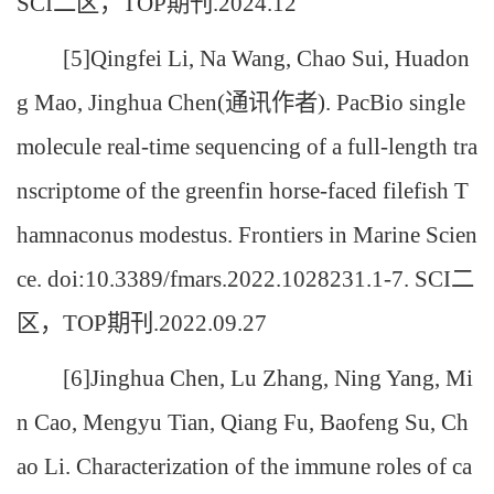
SCI二区，TOP期刊.2024.12
[5]Qingfei Li, Na Wang, Chao Sui, Huadon
g Mao, Jinghua Chen(通讯作者). PacBio single
molecule real-time sequencing of a full-length tra
nscriptome of the greenfin horse-faced filefish T
hamnaconus modestus. Frontiers in Marine Scien
ce. doi:10.3389/fmars.2022.1028231.1-7. SCI二
区，TOP期刊.2022.09.27
[6]Jinghua Chen, Lu Zhang, Ning Yang, Mi
n Cao, Mengyu Tian, Qiang Fu, Baofeng Su, Ch
ao Li. Characterization of the immune roles of ca