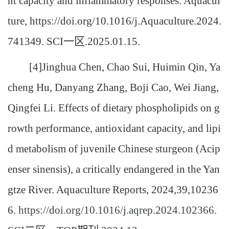
nt capacity and inflammatory responses. Aquacul
ture, https://doi.org/10.1016/j.Aquaculture.2024.
741349. SCI一区.2025.01.15.
[4]Jinghua Chen, Chao Sui, Huimin Qin, Ya
cheng Hu, Danyang Zhang, Boji Cao, Wei Jiang,
Qingfei Li. Effects of dietary phospholipids on g
rowth performance, antioxidant capacity, and lipi
d metabolism of juvenile Chinese sturgeon (Acip
enser sinensis), a critically endangered in the Yan
gtze River. Aquaculture Reports, 2024,39,10236
6.
https://doi.org/10.1016/j.aqrep.2024.102366
.