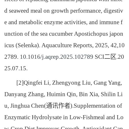
d seaweed meal on growth performance, digestiv
e and metabolic enzyme activities, and immune f
unction of the sea cucumber Apostichopus japon
icus (Selenka). Aquaculture Reports, 2025, 42,10
2789.
10.1016/j.aqrep.2025.102789
SCI二区.20
25.07.15.
[2]Qingfei Li, Zhengyong Liu, Gang Yang,
Danyang Zhang, Huimin Qin, Bin Xia, Shilin Li
u, Jinghua Chen(通讯作者).Supplementation of
Enzymatic Hydrolysate in Low-Fishmeal and Lo
w-Crop Diet Improves Growth, Antioxidant Cap