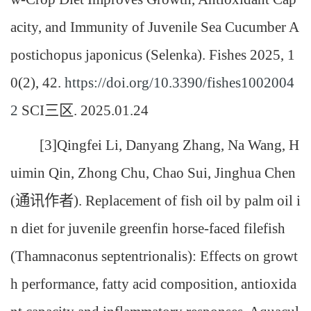
acity, and Immunity of Juvenile Sea Cucumber A
postichopus japonicus (Selenka). Fishes 2025, 1
0(2), 42.
https://doi.org/10.3390/fishes1002004
2
SCI三区. 2025.01.24
[3]Qingfei Li, Danyang Zhang, Na Wang, H
uimin Qin, Zhong Chu, Chao Sui, Jinghua Chen
(通讯作者). Replacement of fish oil by palm oil i
n diet for juvenile greenfin horse-faced filefish
(Thamnaconus septentrionalis): Effects on growt
h performance, fatty acid composition, antioxida