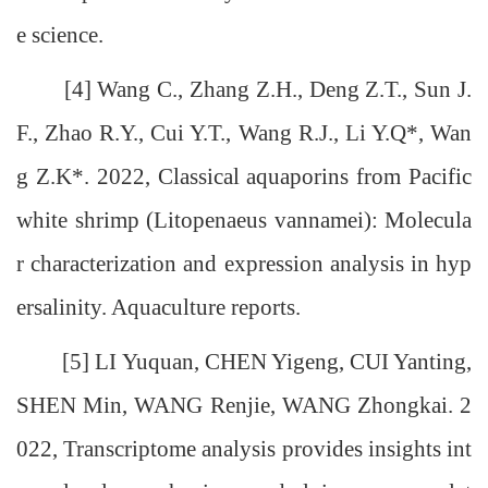
e science.
[4] Wang C., Zhang Z.H., Deng Z.T., Sun J.
F., Zhao R.Y., Cui Y.T., Wang R.J., Li Y.Q*, Wan
g Z.K*. 2022, Classical aquaporins from Pacific
white shrimp (Litopenaeus vannamei): Molecula
r characterization and expression analysis in hyp
ersalinity. Aquaculture reports.
[5] LI Yuquan, CHEN Yigeng, CUI Yanting,
SHEN Min, WANG Renjie, WANG Zhongkai. 2
022, Transcriptome analysis provides insights int