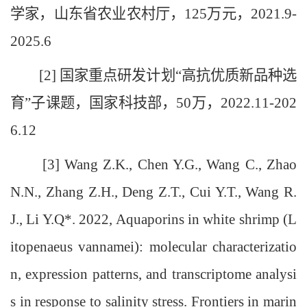
学家，山东省农业农村厅，125万元，2021.9-
2025.6
[2] 国家重点研发计划“高抗优质新品种选
育”子课题，国家科技部，50万，2022.11-202
6.12
[3] Wang Z.K., Chen Y.G., Wang C., Zhao
N.N., Zhang Z.H., Deng Z.T., Cui Y.T., Wang R.
J., Li Y.Q*. 2022, Aquaporins in white shrimp (L
itopenaeus vannamei): molecular characterizatio
n, expression patterns, and transcriptome analysi
s in response to salinity stress. Frontiers in marin