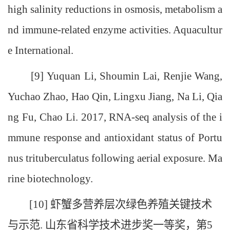
high salinity reductions in osmosis, metabolism a
nd immune-related enzyme activities. Aquacultur
e International.
[9] Yuquan Li, Shoumin Lai, Renjie Wang,
Yuchao Zhao, Hao Qin, Lingxu Jiang, Na Li, Qia
ng Fu, Chao Li. 2017, RNA-seq analysis of the i
mmune response and antioxidant status of Portu
nus trituberculatus following aerial exposure. Ma
rine biotechnology.
[10] 虾蟹多营养层次绿色养殖关键技术
与示范. 山东省科学技术进步奖一等奖，第5