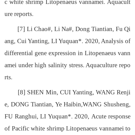
c white shrimp Litopenaeus vannamei. Aquacult
ure reports.
[7] Li Chao#, Li Na#, Dong Tiantian, Fu Qi
ang, Cui Yanting, LI Yuquan*. 2020, Analysis of
differential gene expression in Litopenaeus vann
amei under high salinity stress. Aquaculture repo
rts.
[8] SHEN Min, CUI Yanting, WANG Renji
e, DONG Tiantian, Ye Haibin,WANG Shusheng,
FU Ranghui, LI Yuquan*. 2020, Acute response
of Pacific white shrimp Litopenaeus vannamei to