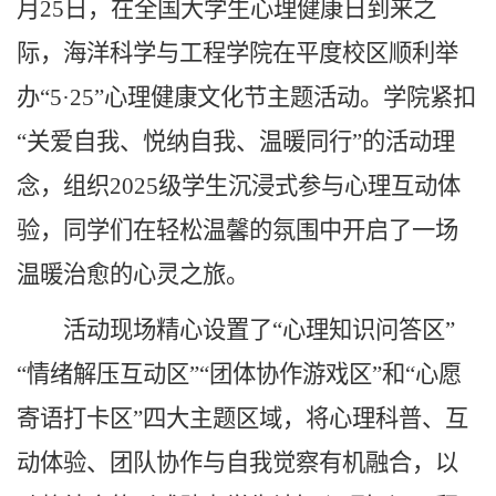
月25日，在全国大学生心理健康日到来之
际，海洋科学与工程学院在平度校区顺利举
办“5·25”心理健康文化节主题活动。学院紧扣
“关爱自我、悦纳自我、温暖同行”的活动理
念，组织2025级学生沉浸式参与心理互动体
验，同学们在轻松温馨的氛围中开启了一场
温暖治愈的心灵之旅。
活动现场精心设置了“心理知识问答区”
“情绪解压互动区”“团体协作游戏区”和“心愿
寄语打卡区”四大主题区域，将心理科普、互
动体验、团队协作与自我觉察有机融合，以