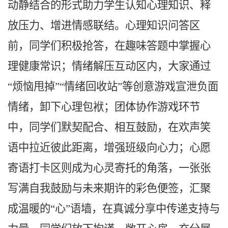
动静结合的形式助力学生认知心理知识、释
放压力、增进情感联结。心理知识问答区
前，同学们积极抢答，在趣味答题中掌握心
理健康常识；情绪解压互动区内，大家通过
“烦恼甩掉”“情绪回收站”等创意游戏宣泄负面
情绪，卸下心理包袱；团体协作游戏环节
中，同学们默契配合、相互鼓励，在欢声笑
语中拉近彼此距离，增强班级向心力；心愿
寄语打卡区则成为心灵寄托的角落，一张张
写满自我鼓励与未来期许的彩色便签，汇聚
成温暖的“心”语墙，在真诚分享中传递支持与