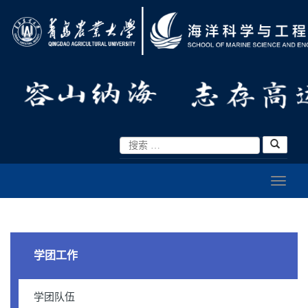
学团工作
学团队伍