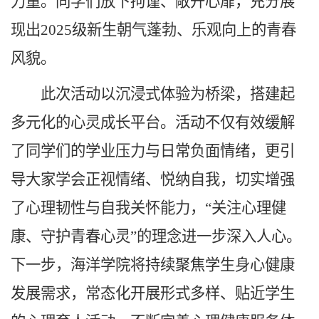
力量。同学们放下拘谨、敞开心扉，充分展
现出2025级新生朝气蓬勃、乐观向上的青春
风貌。
此次活动以沉浸式体验为桥梁，搭建起
多元化的心灵成长平台。活动不仅有效缓解
了同学们的学业压力与日常负面情绪，更引
导大家学会正视情绪、悦纳自我，切实增强
了心理韧性与自我关怀能力，“关注心理健
康、守护青春心灵”的理念进一步深入人心。
下一步，海洋学院将持续聚焦学生身心健康
发展需求，常态化开展形式多样、贴近学生