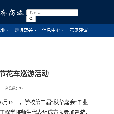
就业
走进蓝谷
信息中心
意见建议
...
...
...
节花车巡游活动
浏览数：
95
月15日，学校第二届“秋华嘉会”毕业
工程学院师生代表组成方队参加巡游，