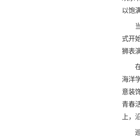
以饱
当日下
式开
狮表
在农
海洋
意装
青春
上，
巡游