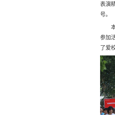
表演
号。
本次
参加
了爱