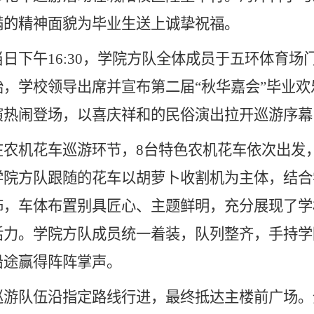
满的精神面貌为毕业生送上诚挚祝福。
午16:30，学院方队全体成员于五环体育场门口
始，学校领导出席并宣布第二届“秋华嘉会”毕业
演热闹登场，以喜庆祥和的民俗演出拉开巡游序幕
机花车巡游环节，8台特色农机花车依次出发，
学院方队跟随的花车以胡萝卜收割机为主体，结合
饰，车体布置别具匠心、主题鲜明，充分展现了学
活力。学院方队成员统一着装，队列整齐，手持学
沿途赢得阵阵掌声。
队伍沿指定路线行进，最终抵达主楼前广场。