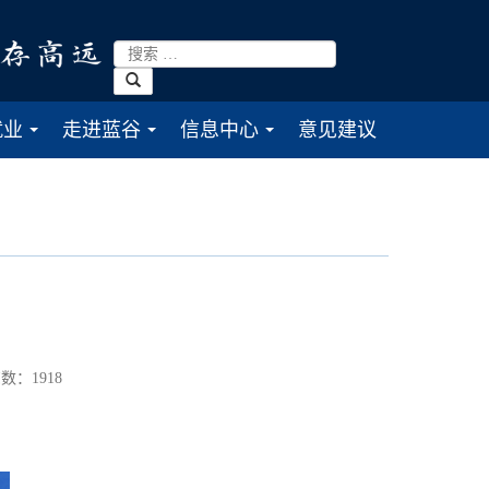
就业
走进蓝谷
信息中心
意见建议
...
...
...
数：
1918