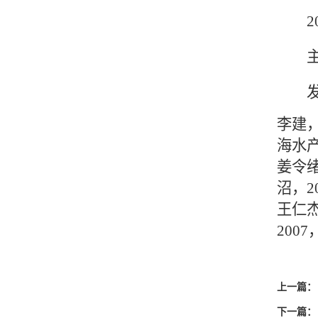
200
主要
发表
李建
海水产
姜令绪
沼，20
王仁杰
2007
上一篇：
下一篇：