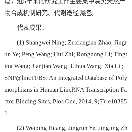
篇，近5年来的研究工作主要集中藻类天然产
物合成机制研究、代谢途径调控。
代表成果：
(1) Shangwei Ning; Zuxianglan Zhao; Jingr
un Ye; Peng Wang; Hui Zhi; Ronghong Li; Tingt
ing Wang; Jianjian Wang; Lihua Wang; Xia Li ;
SNP@lincTFBS: An Integrated Database of Poly
morphisms in Human LincRNA Transcription Fa
ctor Binding Sites, Plos One, 2014, 9(7): e10385
1
(2) Weiping Huang; Jingrun Ye; Jingjing Zh