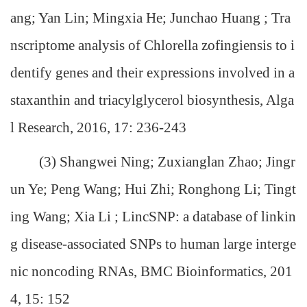
ang; Yan Lin; Mingxia He; Junchao Huang ; Tra
nscriptome analysis of Chlorella zofingiensis to i
dentify genes and their expressions involved in a
staxanthin and triacylglycerol biosynthesis, Alga
l Research, 2016, 17: 236-243
(3) Shangwei Ning; Zuxianglan Zhao; Jingr
un Ye; Peng Wang; Hui Zhi; Ronghong Li; Tingt
ing Wang; Xia Li ; LincSNP: a database of linkin
g disease-associated SNPs to human large interge
nic noncoding RNAs, BMC Bioinformatics, 201
4, 15: 152