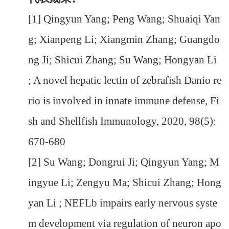
[1] Qingyun Yang; Peng Wang; Shuaiqi Yan
g; Xianpeng Li; Xiangmin Zhang; Guangdo
ng Ji; Shicui Zhang; Su Wang; Hongyan Li
; A novel hepatic lectin of zebrafish Danio re
rio is involved in innate immune defense, Fi
sh and Shellfish Immunology, 2020, 98(5):
670-680
[2] Su Wang; Dongrui Ji; Qingyun Yang; M
ingyue Li; Zengyu Ma; Shicui Zhang; Hong
yan Li ; NEFLb impairs early nervous syste
m development via regulation of neuron apo