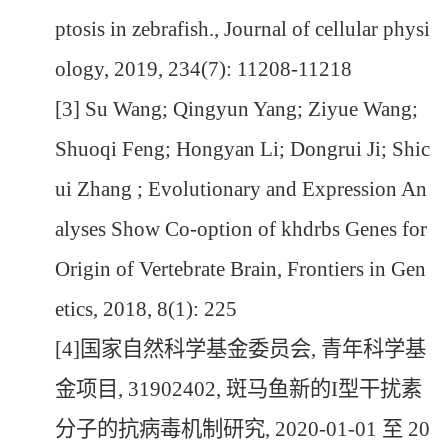
ptosis in zebrafish., Journal of cellular physi
ology, 2019, 234(7): 11208-11218
[3] Su Wang; Qingyun Yang; Ziyue Wang;
Shuoqi Feng; Hongyan Li; Dongrui Ji; Shic
ui Zhang ; Evolutionary and Expression An
alyses Show Co-option of khdrbs Genes for
Origin of Vertebrate Brain, Frontiers in Gen
etics, 2018, 8(1): 225
[4]国家自然科学基金委员会, 青年科学基
金项目, 31902402, 斑马鱼新的I型干扰素
分子的抗病毒机制研究, 2020-01-01 至 20