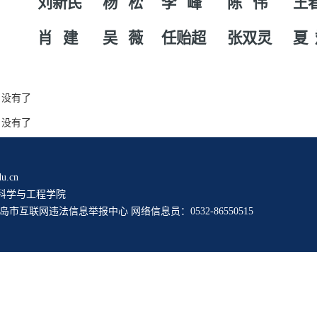
刘新民
杨 松
李 峰
陈 伟
王
肖 建
吴 薇
任贻超
张双灵
夏
没有了
没有了
u.cn
科学与工程学院
岛市互联网违法信息举报中心
网络信息员：0532-86550515