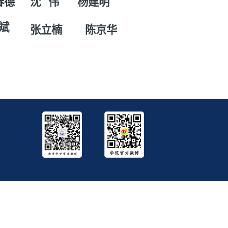
春德
沈 伟
杨建明
 斌
张立楠
陈京华