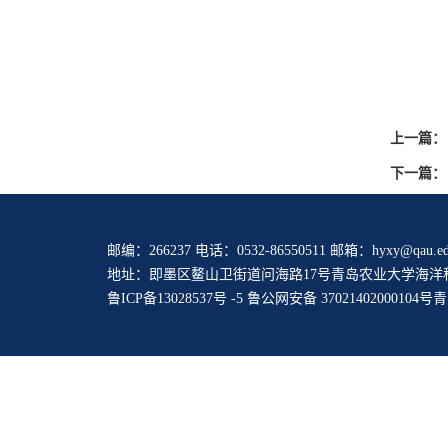
上一篇：
下一篇：
邮编：266237 电话：0532-86550511 邮箱：hyxy@qau.ed
地址：即墨区鳌山卫街道问海路17号青岛农业大学海洋
鲁ICP备13028537号 -5
鲁公网安备 37021402000104号
青