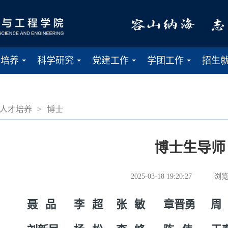
才培养
科学研究
党建工作
学团工作
招生
...
...
...
...
人才培养
>
博士
博士生导师
2025-03-18 19:20:27
浏览
聂 品
李 超
张 敏
章晋勇
周