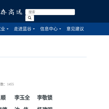
就业
走进蓝谷
信息中心
意见建议
...
...
...
数：
1455
 顺
李玉全
李敬锁